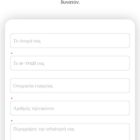
δυνατόν.
επαγωγή, προστασία από βραχυκύκλωμα, προστασία αντίστροφης 
προστασία κατά την ενεργοποίηση, και είναι ανθεκτικό. Βιομηχανική εφαρμογή Στη
διαδικασία κατασκευής αυτοκινήτων, η διαδικασία βαφής έχει εξαι
απαιτήσεις στον έλεγχο της θερμοκρασίας. Οποιαδήποτε μικρή από
μπορεί να οδηγήσει σε ελαττώματα στο φιλμ βαφής και να επηρεάσει
ολοκληρωμένου οχήματος. Με εξαιρετική απόδοση και αξιόπιστη π
αισθητήρων υψηλής θερμοκρασίας έχει γίνει ένα αστέρι προϊόν στη
αυτοκινήτων. Είτε πρόκειται για ηλεκτροφόρηση ξήρανσης, σκλήρ
επίστρωσης ή ψήσιμο φινιρίσματος, μπορεί να λειτουργήσει σταθε
υψηλής θερμοκρασίας για να εξασφαλίσει μηδενικό ελάττωμα στη
επίστρωσης! Προτιμάται από κατασκευαστές αυτοκινήτων και προμη
βαφής. Η σειρά αισθητήρων υψηλής θερμοκρασίας έχει σχεδιαστεί για συνεχή λειτουργία σε
θερμοκρασία έως 120 ℃ (ο εξωτερικός ενισχυτής μπορεί να φτάσει 
σωστό να του δώσουμε το πρόβλημα ανίχνευσης σε περιβάλλον υψη
Είτε πρόκειται για τον σύνδεσμο υψηλής θερμοκρασίας της κατασκευή
μεταλλουργικής σφυρηλάτησης, της κατασκευής γυαλιού ή της επεξε
αυτός ο αισθητήρας μπορεί να είναι το "φωτεινό μάτι" της παραγωγή
παραγωγή πιο ακριβή και πιο άνετη.