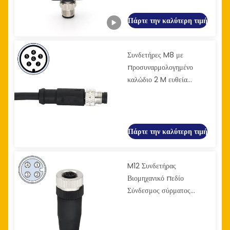
Πάρτε την καλύτερη τιμή
Συνδετήρες M8 με
προσυναρμολογημένο
καλώδιο 2 M ευθεία
αρσενικό 6 πιν A κωδικός
30V
Πάρτε την καλύτερη τιμή
M12 Συνδετήρας
Βιομηχανικό πεδίο
Σύνδεσμος σύρματος
Συνδετήρας 4 καρφίτσες
Γυναίκα Κώδικας Α