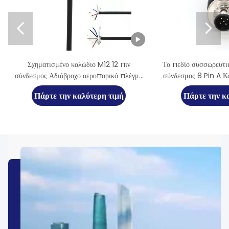


Σχηματισμένο καλώδιο M12 12 πιν
Το πεδίο συσσωρευτι
σύνδεσμος Αδιάβροχο αεροπορικό πλέγμα
σύνδεσμος 8 Pin A Κ
αισθητήρα σήμανσης
Πάρτε την καλύτερη τιμή
Πάρτε την κ