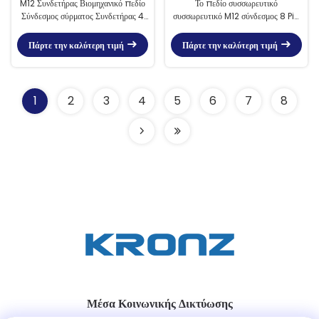
M12 Συνδετήρας Βιομηχανικό πεδίο
Το πεδίο συσσωρευτικό
Σύνδεσμος σύρματος Συνδετήρας 4
συσσωρευτικό M12 σύνδεσμος 8 Pin
καρφίτσες Γυναίκα Κώδικας Α
A Κώδικας αρσενικό IP67
Πάρτε την καλύτερη τιμή
Πάρτε την καλύτερη τιμή
1
2
3
4
5
6
7
8
Μέσα Κοινωνικής Δικτύωσης