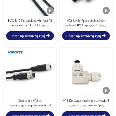
PVC M12 Γυναικεία συνδετήρες 12
M12 Συνδετήρας ευθεία έξοδος
πινών γωνιακή IP67 Μαύρο με
καλωδίου M12 Άντρας συνδετήρας με
καλώδιο που σχηματίζεται
PVC προδιαμορφωμένο καλώδιο
Πάρτε την καλύτερη τιμή
Πάρτε την καλύτερη τιμή
Σύνδεσμος M12 με
M12 Κύκλωμα συνδετήρα με γωνία 4
προσυναρμολογημένο καλώδιο 4
καρφίτσες αρσενικό πλήρης
καρφίτσες A κωδικός Σύνδεσμος
μεταλλικού πεδίου συναρμολογημένη
αισθητήρα καλωδίου PVC
επαφή
Πάρτε την καλύτερη τιμή
Πάρτε την καλύτερη τιμή