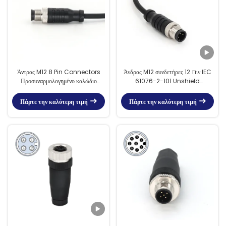
Άντρας M12 8 Pin Connectors
Άνδρας M12 συνδετήρες 12 πιν IEC
Προσυναρμολογημένο καλώδιο
61076-2-101 Unshield
ευθεία PVC FPM/FKM
Προσυναρμολογημένο καλώδιο
ευθεία
Πάρτε την καλύτερη τιμή
Πάρτε την καλύτερη τιμή