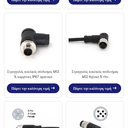
Στρογγυλός κυκλικός σύνδεσμος M12
Στρογγυλός κυκλικός συνδετήρας
5 καρφίτσες IP67 αρσενικό
M12 θηλυκό 5 πιν
προσυναρμολογημένα καλώδια
συνδετήρες
Πάρτε την καλύτερη τιμή
Πάρτε την καλύτερη τιμή