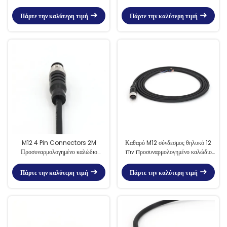
Προσυναρμολογημένο μη
PVC IEC 61076-2-101 Μαύρο
προστατευμένο καλώδιο μαύρο
Πάρτε την καλύτερη τιμή
Πάρτε την καλύτερη τιμή
M12 4 Pin Connectors 2M
Καθαρό M12 σύνδεσμος θηλυκό 12
Προσυναρμολογημένο καλώδιο
πιν προσυναρμολογημένο καλώδιο
αρσενικό ευθεία PVC CE
5M PVC A κωδικός
Πάρτε την καλύτερη τιμή
Πάρτε την καλύτερη τιμή