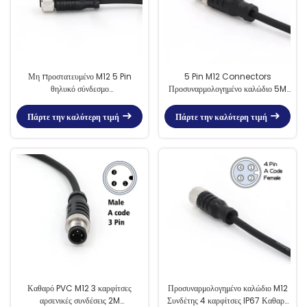
Μη προστατευμένο M12 5 Pin
5 Pin M12 Connectors
θηλυκό σύνδεσμο
Προσυναρμολογημένο καλώδιο 5M
Προσυναρμολογημένο καλώδιο 5M
αρσενικό ευθεία PVC IEC 61076-
IP67 ευθεία PVC
2-101
Πάρτε την καλύτερη τιμή
Πάρτε την καλύτερη τιμή
Καθαρό PVC M12 3 καρφίτσες
Προσυναρμολογημένο καλώδιο M12
αρσενικές συνδέσεις 2M
Συνδέτης 4 καρφίτσες IP67 Καθαρό