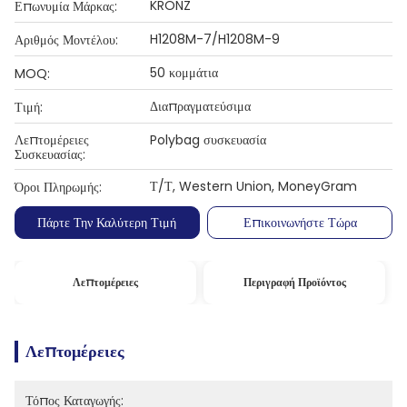
KRONZ
Επωνυμία Μάρκας:
H1208M-7/H1208M-9
Αριθμός Μοντέλου:
50 κομμάτια
MOQ:
Διαπραγματεύσιμα
Τιμή:
Λεπτομέρειες
Polybag συσκευασία
Συσκευασίας:
Τ/Τ, Western Union, MoneyGram
Όροι Πληρωμής:
Πάρτε Την Καλύτερη Τιμή
Επικοινωνήστε Τώρα
Λεπτομέρειες
Περιγραφή Προϊόντος
Λεπτομέρειες
Τόπος Καταγωγής: