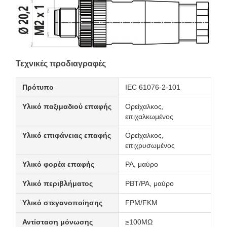
Τεχνικές προδιαγραφές
Πρότυπο
IEC 61076-2-101
Υλικό παξιμαδιού επαφής
Ορείχαλκος,
επιχαλκωμένος
Υλικό επιφάνειας επαφής
Ορείχαλκος,
επιχρυσωμένος
Υλικό φορέα επαφής
PA, μαύρο
Υλικό περιβλήματος
PBT/PA, μαύρο
Υλικό στεγανοποίησης
FPM/FKM
Αντίσταση μόνωσης
≥100MΩ