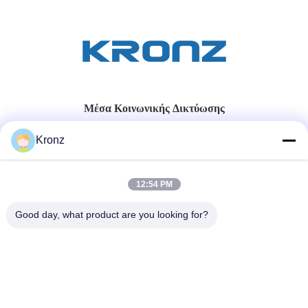
Μέσα Κοινωνικής Δικτύωσης
Kronz
Γρήγορη επαφή
12:54 PM
τηλ
86-020-32981980
Good day, what product are you looking for?
E-mail
sales02@kronz.cn
Διεύθυνση
Ο όροφος 7, κτίριο 12Β, Hanhe Robot Intelligent