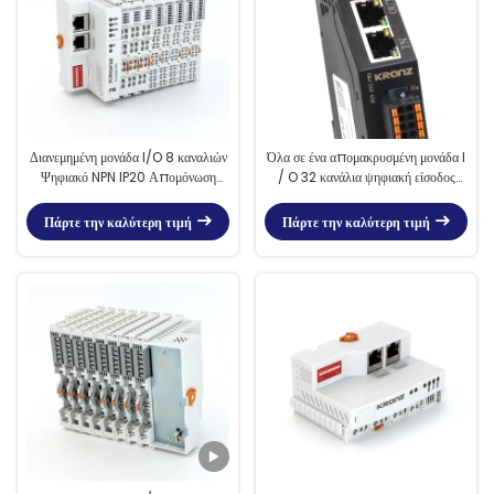
Διανεμημένη μονάδα I/O 8 καναλιών
Όλα σε ένα απομακρυσμένη μονάδα I
Ψηφιακό NPN IP20 Απομόνωση
/ O 32 κανάλια ψηφιακή είσοδος
οπτικοσύνδεσμου
ProfiNet 2W
Πάρτε την καλύτερη τιμή
Πάρτε την καλύτερη τιμή