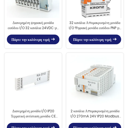
Διανεμημένη ψηφιακή μονάδα
32 κανάλια Απομακρυσμένη μονάδα
εισόδου I/O 32 κανάλια 24VDC για
I/O Ψηφιακή μονάδα εισόδου PNP για
την αυτοματοποίηση της παραγωγής
διαχείριση ενέργειας
Πάρτε την καλύτερη τιμή
Πάρτε την καλύτερη τιμή
Διανεμημένη μονάδα I/O IP20
2 κανάλια Απομακρυσμένη μονάδα
Τερματική αντίσταση μονάδα CE
I/O 270mA 24V IP20 Modbus
πιστοποιημένη
Βιομηχανικό Bus Ethernet
Πάρτε την καλύτερη τιμή
Πάρτε την καλύτερη τιμή