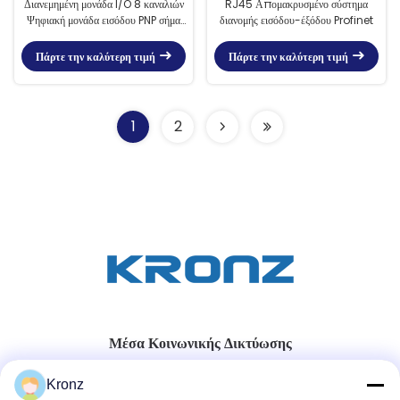
Διανεμημένη μονάδα I/O 8 καναλιών
RJ45 Απομακρυσμένο σύστημα
Ψηφιακή μονάδα εισόδου PNP σήμα
διανομής εισόδου-έξόδου Profinet
εισόδου IP20
Πάρτε την καλύτερη τιμή
Πάρτε την καλύτερη τιμή
1
2
Μέσα Κοινωνικής Δικτύωσης
Kronz