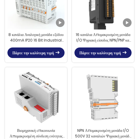
8 κανάλια Αναλογική μονάδα εξόδου
16 κανάλια Απομακρυσμένη μονάδα
400mA IP20 16 Bit Industrial
I/O Ψηφιακή είσοδος NPN/PNP και
Ethernet Bus Modbus
έξοδος PNP EtherCAT
Πάρτε την καλύτερη τιμή
Πάρτε την καλύτερη τιμή
Βιομηχανική επικοινωνία
NPN Απομακρυσμένη μονάδα I/O
Απομακρυσμένη σύνδεση ενότητας
500V 32 καναλιών Ψηφιακή μονάδα