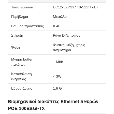
Τάση εισόδου
DC12-52V/DC 48-52V(PoE)
Περίβλημα
Μέταλλο
Βαθμός προστασίας
IP40
Στήριξη
Ράγα DIN, τοίχου
Φυσική ψύξη, χωρίς
Ψύξη
ανεμιστήρα
Μνήμη buffer
1 Mbit
πακέτων
Κατανάλωση
< 3W
ενέργειας
Εύρος ζώνης
1.6 G
Βιομηχανικοί διακόπτες Ethernet 5 θυρών
POE 100Base-TX