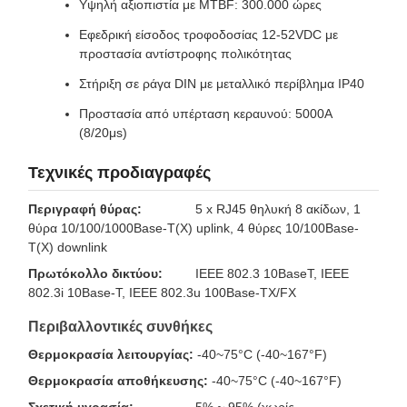
Υψηλή αξιοπιστία με MTBF: 300.000 ώρες
Εφεδρική είσοδος τροφοδοσίας 12-52VDC με
προστασία αντίστροφης πολικότητας
Στήριξη σε ράγα DIN με μεταλλικό περίβλημα IP40
Προστασία από υπέρταση κεραυνού: 5000A
(8/20μs)
Τεχνικές προδιαγραφές
Περιγραφή θύρας:
5 x RJ45 θηλυκή 8 ακίδων, 1
θύρα 10/100/1000Base-T(X) uplink, 4 θύρες 10/100Base-
T(X) downlink
Πρωτόκολλο δικτύου:
IEEE 802.3 10BaseT, IEEE
802.3i 10Base-T, IEEE 802.3u 100Base-TX/FX
Περιβαλλοντικές συνθήκες
Θερμοκρασία λειτουργίας:
-40~75°C (-40~167°F)
Θερμοκρασία αποθήκευσης:
-40~75°C (-40~167°F)