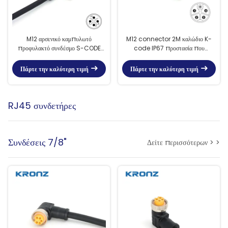
M12 αρσενικό καμπυλωτό
M12 connector 2M καλώδιο K-
προφυλακτό συνδέσμο S-CODE
code IP67 προστασία που
IP67 Κατάλληλο για
χρησιμοποιείται για βιομηχανικό
αυτοματοποιημένους αισθητήρες
αυτοματισμό
Πάρτε την καλύτερη τιμή
Πάρτε την καλύτερη τιμή
RJ45 συνδετήρες
Συνδέσεις 7/8"
Δείτε περισσότερων > >