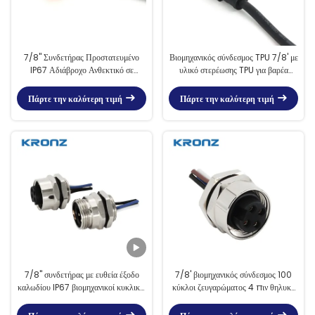
7/8" Συνδετήρας Προστατευμένο
Βιομηχανικός σύνδεσμος TPU 7/8' με
IP67 Αδιάβροχο Ανθεκτικό σε
υλικό στερέωσης TPU για βαρέα
ακραίες συνθήκες για Βιομηχανικά
εξοπλισμό
Πάρτε την καλύτερη τιμή
Πάρτε την καλύτερη τιμή
7/8" συνδετήρας με ευθεία έξοδο
7/8' βιομηχανικός σύνδεσμος 100
καλωδίου IP67 βιομηχανικοί κυκλικοί
κύκλοι ζευγαρώματος 4 πιν θηλυκό
συνδετήρες
αισθητήρα κυκλικοί σύνδεσμοι