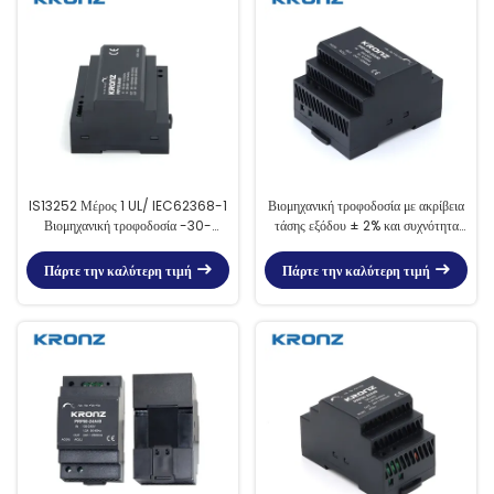
IS13252 Μέρος 1 UL/ IEC62368-1
Βιομηχανική τροφοδοσία με ακρίβεια
Βιομηχανική τροφοδοσία -30-
τάσης εξόδου ± 2% και συχνότητα
70°C με αποδοτικότητα 89,5%
εισόδου 47-63 Hz
Πάρτε την καλύτερη τιμή
Πάρτε την καλύτερη τιμή