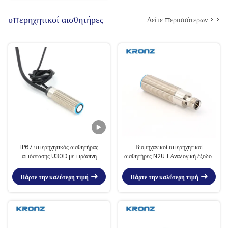
υπερηχητικοί αισθητήρες
Δείτε περισσότερων > >
IP67 υπερηχητικός αισθητήρας
Βιομηχανικοί υπερηχητικοί
απόστασης U30D με πράσινη
αισθητήρες N2U 1 Αναλογική έξοδος
ανίχνευση LED 20-100mm
τάσης 0-10V και έξοδος Npn
Πάρτε την καλύτερη τιμή
Πάρτε την καλύτερη τιμή