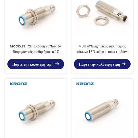
Modbus-rtu Έκδοση τύπου R4
M30 υπερηχητικός αισθητήρας
Βιομηχανικός αισθητήρας ± 1%
κόκκινο LED φώτα επάνω πράσινο
ακρίβεια για βιομηχανική απόδοση
LED αναβοσβήνει 60-1000mm
και παρακολούθηση
εύρος αισθητήρα
Πάρτε την καλύτερη τιμή
Πάρτε την καλύτερη τιμή