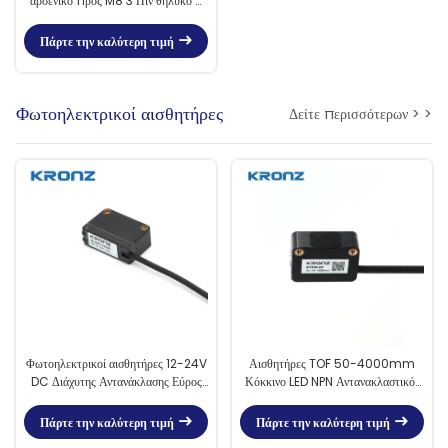
αρσενικό προς M8 3 Πιν θηλυκό A
κωδικοποίηση
Πάρτε την καλύτερη τιμή
Φωτοηλεκτρικοί αισθητήρες
Δείτε περισσότερων > >
Φωτοηλεκτρικοί αισθητήρες 12-24V
Αισθητήρες TOF 50-4000mm
DC Διάχυτης Αντανάκλασης Εύρος
Κόκκινο LED NPN Αντανακλαστικός
ανίχνευσης 40-300mm Για Λευκό
τύπος Ανιχνεύστε χρόνο πτήσης
Χαρτί
Αισθητήρας
Πάρτε την καλύτερη τιμή
Πάρτε την καλύτερη τιμή