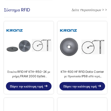
Σύστημα RFID
Δείτε περισσότερων > >
Ετικέτα RFID HF KTH-R50-2K με
KTH-R30 HF RFID Data Carrier
μνήμη FRAM 2000 bytes
με προστασία IP68 από νερό,
Πρωτόκολλο ISO 15693 και
συχνότητα 13,56MHz και μνήμη
προστασία IP67
FRAM 2000 bytes
Πάρτε την καλύτερη τιμή
Πάρτε την καλύτερη τιμή