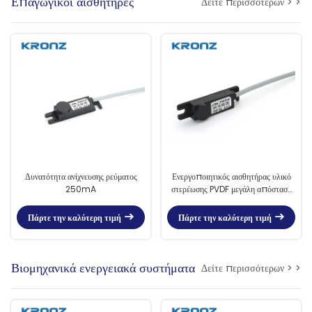
Επαγωγικοί αισθητήρες
Δείτε περισσότερων > >
Δυνατότητα ανίχνευσης ρεύματος
Ενεργοποιητικός αισθητήρας υλικό
250mA
στερέωσης PVDF μεγάλη απόσταση
8mm καλώδιο έξοδος έκδοση
στηρίγματος
Πάρτε την καλύτερη τιμή
Πάρτε την καλύτερη τιμή
Βιομηχανικά ενεργειακά συστήματα
Δείτε περισσότερων > >