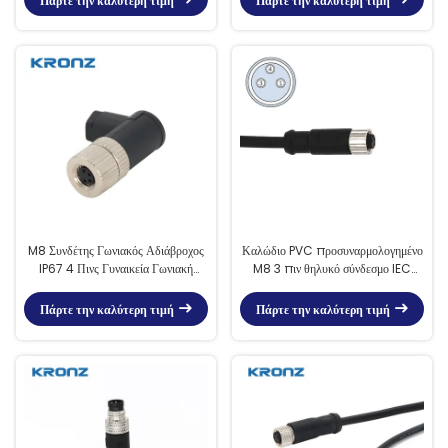
Πάρτε την καλύτερη τιμή
Πάρτε την καλύτερη τιμή
M8 Συνδέτης Γωνιακός Αδιάβροχος
Καλώδιο PVC προσυναρμολογημένο
IP67 4 Πινς Γυναικεία Γωνιακή
M8 3 πιν θηλυκό σύνδεσμο IEC
Συνδέσμος αισθητήρα πεδίου με
61076-2-104 ευθεία
σύρμα
Πάρτε την καλύτερη τιμή
Πάρτε την καλύτερη τιμή