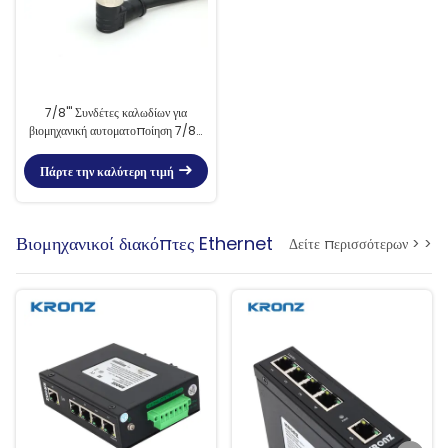
7/8'" Συνδέτες καλωδίων για
βιομηχανική αυτοματοποίηση 7/8-
16UN Thread Female Circular
Connector
Πάρτε την καλύτερη τιμή
Βιομηχανικοί διακόπτες Ethernet
Δείτε περισσότερων > >