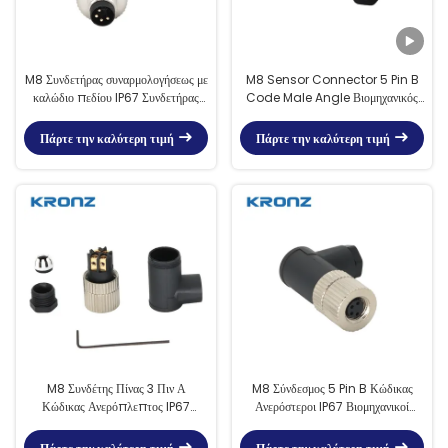
M8 Συνδετήρας συναρμολογήσεως με
M8 Sensor Connector 5 Pin B
καλώδιο πεδίου IP67 Συνδετήρας
Code Male Angle Βιομηχανικός
ανδρικού γωνιακού αισθητήρα με
κυκλικός σύνδεσμος αδιάβροχος
κωδικοποίηση 4 πιν A
Πάρτε την καλύτερη τιμή
Πάρτε την καλύτερη τιμή
M8 Συνδέτης Πίνας 3 Πιν Α
M8 Σύνδεσμος 5 Pin B Κώδικας
Κώδικας Ανερόπλεπτος IP67
Ανερόστεροι IP67 Βιομηχανικοί
Βιομηχανικός κυκλικός σύνδεσμος
κυκλικοί σύνδεσμοι για αισθητήρες