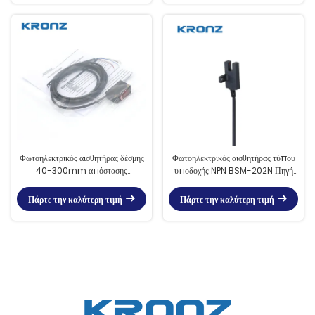
Φωτοηλεκτρικός αισθητήρας δέσμης
Φωτοηλεκτρικός αισθητήρας τύπου
40-300mm απόστασης
υποδοχής NPN BSM-202N Πηγή
ανίχνευσης σε βιομηχανικές
φωτός GaAs IR LED (940nm)
εφαρμογές
Πάρτε την καλύτερη τιμή
Πάρτε την καλύτερη τιμή