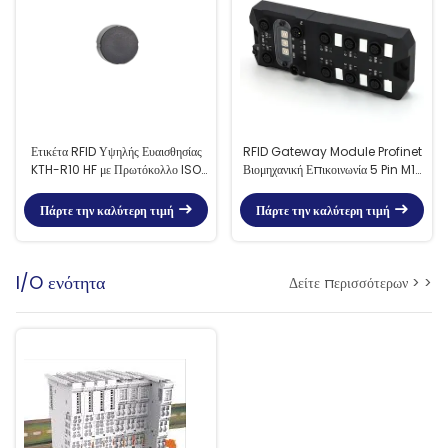
Ετικέτα RFID Υψηλής Ευαισθησίας
RFID Gateway Module Profinet
KTH-R10 HF με Πρωτόκολλο ISO
Βιομηχανική Επικοινωνία 5 Pin M12
15693 και Βαθμολογία IP68 για
Συνδέτης κωδικού
Βιομηχανικές Εφαρμογές
Πάρτε την καλύτερη τιμή
Πάρτε την καλύτερη τιμή
I/O ενότητα
Δείτε περισσότερων > >