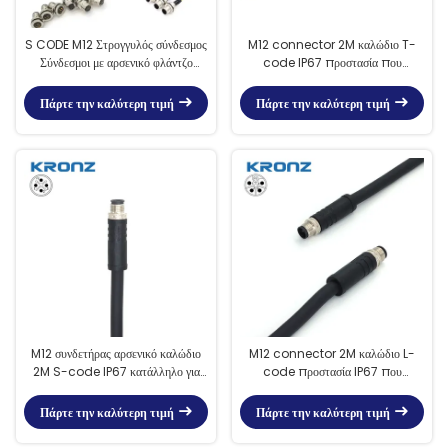
S CODE M12 Στρογγυλός σύνδεσμος
M12 connector 2M καλώδιο T-
Σύνδεσμοι με αρσενικό φλάντζο
code IP67 προστασία που
σχεδιασμένοι για τη μετάδοση
χρησιμοποιείται για βιομηχανικό
σήματος σε εξοπλισμό βιομηχανικής
αυτοματισμό
Πάρτε την καλύτερη τιμή
Πάρτε την καλύτερη τιμή
αυτοματοποίησης
M12 συνδετήρας αρσενικό καλώδιο
M12 connector 2M καλώδιο L-
2M S-code IP67 κατάλληλο για
code προστασία IP67 που
βιομηχανικό αυτοματισμό
χρησιμοποιείται για βιομηχανικό
αυτοματισμό
Πάρτε την καλύτερη τιμή
Πάρτε την καλύτερη τιμή