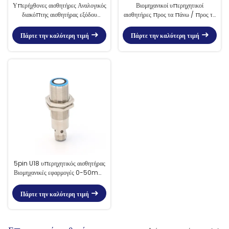
Υπερήχθονες αισθητήρες Αναλογικός
Βιομηχανικοί υπερηχητικοί
διακόπτης αισθητήρας εξόδου
αισθητήρες προς τα πάνω / προς τα
θερμοκρασίας -25C 70C 248-
κάτω Τύπος εξόδου 38g Αντίσταση
343K
φορτίου I/ < 300 Ωμ
Πάρτε την καλύτερη τιμή
Πάρτε την καλύτερη τιμή
5pin U18 υπερηχητικός αισθητήρας
Βιομηχανικές εφαρμογές 0-50mm
τυφλή ζώνη IP67
Πάρτε την καλύτερη τιμή