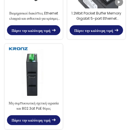
Βιομηχανικοί διακόπτες Ethernet
1.2Mbit Packet Buffer Memory
ελαφριά και ανθεκτικά για κρίσιμες
Gigabit 5-port Ethernet
εφαρμογές δικτύου
Switches για ταχεία μεταφορά
δεδομένων
Πάρτε την καλύτερη τιμή
Πάρτε την καλύτερη τιμή
Μη συμπυκνωτική σχετική υγρασία
και 802.3at PoE θύρες
Πάρτε την καλύτερη τιμή