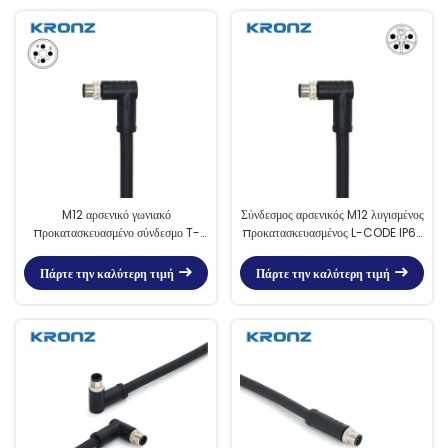
M12 αρσενικό γωνιακό
Σύνδεσμος αρσενικός M12 λυγισμένος
προκατασκευασμένο σύνδεσμο T-
προκατασκευασμένος L-CODE IP67
CODE IP67 Κατάλληλο για
Κατάλληλος για αυτοματοποιημένους
αυτοματοποιημένους αισθητήρες
αισθητήρες
Πάρτε την καλύτερη τιμή
Πάρτε την καλύτερη τιμή